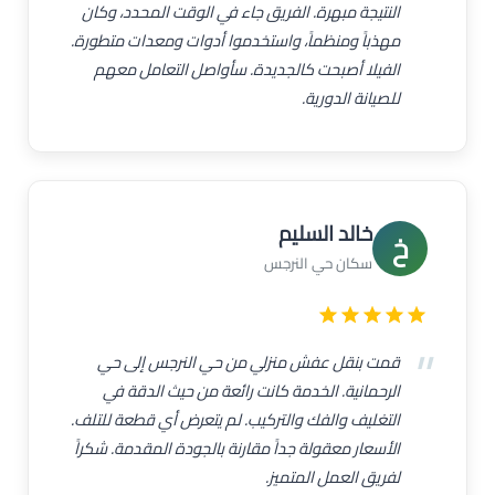
النتيجة مبهرة. الفريق جاء في الوقت المحدد، وكان
مهذباً ومنظماً، واستخدموا أدوات ومعدات متطورة.
الفيلا أصبحت كالجديدة. سأواصل التعامل معهم
للصيانة الدورية.
خالد السليم
خ
سكان حي النرجس
قمت بنقل عفش منزلي من حي النرجس إلى حي
الرحمانية. الخدمة كانت رائعة من حيث الدقة في
التغليف والفك والتركيب. لم يتعرض أي قطعة للتلف.
الأسعار معقولة جداً مقارنة بالجودة المقدمة. شكراً
لفريق العمل المتميز.