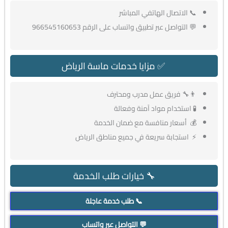
📞 الاتصال الهاتفي المباشر
💬 التواصل عبر تطبيق واتساب على الرقم 966545160653
✅ مزايا خدمات ماسة الرياض
👨‍🔧 فريق عمل مدرب ومحترف
🧪 استخدام مواد آمنة وفعالة
💰 أسعار منافسة مع ضمان الخدمة
⚡ استجابة سريعة في جميع مناطق الرياض
🔧 خيارات طلب الخدمة
📞 طلب خدمة عاجلة
💬 التواصل عبر واتساب