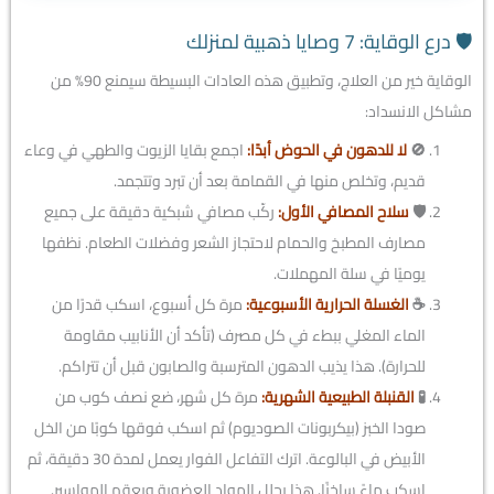
🛡️ درع الوقاية: 7 وصايا ذهبية لمنزلك
الوقاية خير من العلاج، وتطبيق هذه العادات البسيطة سيمنع 90% من
مشاكل الانسداد:
🚫
لا للدهون في الحوض أبدًا:
اجمع بقايا الزيوت والطهي في وعاء
قديم، وتخلص منها في القمامة بعد أن تبرد وتتجمد.
🛡️
سلاح المصافي الأول:
ركّب مصافي شبكية دقيقة على جميع
مصارف المطبخ والحمام لاحتجاز الشعر وفضلات الطعام. نظفها
يوميًا في سلة المهملات.
☕
الغسلة الحرارية الأسبوعية:
مرة كل أسبوع، اسكب قدرًا من
الماء المغلي ببطء في كل مصرف (تأكد أن الأنابيب مقاومة
للحرارة). هذا يذيب الدهون المترسبة والصابون قبل أن تتراكم.
🧪
القنبلة الطبيعية الشهرية:
مرة كل شهر، ضع نصف كوب من
صودا الخبز (بيكربونات الصوديوم) ثم اسكب فوقها كوبًا من الخل
الأبيض في البالوعة. اترك التفاعل الفوار يعمل لمدة 30 دقيقة، ثم
اسكب ماءً ساخنًا. هذا يحلل المواد العضوية ويعقم المواسير.