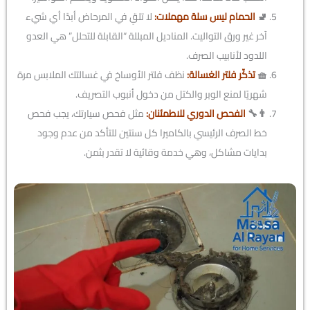
🚽
الحمام ليس سلة مهملات:
لا تلقِ في المرحاض أبدًا أي شيء
آخر غير ورق التواليت. المناديل المبللة “القابلة للتحلل” هي العدو
اللدود لأنابيب الصرف.
🧺
تذكّر فلتر الغسالة:
نظف فلتر الأوساخ في غسالتك الملابس مرة
شهريًا لمنع الوبر والكتل من دخول أنبوب التصريف.
👨‍🔧
الفحص الدوري للاطمئنان:
مثل فحص سيارتك، يجب فحص
خط الصرف الرئيسي بالكاميرا كل سنتين للتأكد من عدم وجود
بدايات مشاكل، وهي خدمة وقائية لا تقدر بثمن.