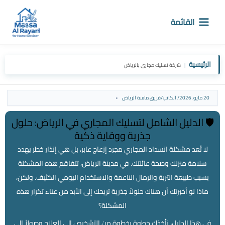
خطي
لى
القائمة
لمحتوى
الرئيسية
|
شركة تسليك مجارى بالرياض
20 مايو، 2026
/ الكاتب/
فريق ماسة الرياض
🛡️ الدليل الشامل لتسليك المجاري في الرياض: حلول
جذرية ووقاية ذكية
لا تُعد مشكلة انسداد المجاري مجرد إزعاج عابر، بل هي إنذار خطر يهدد
سلامة منزلك وصحة عائلتك. في مدينة الرياض، تتفاقم هذه المشكلة
بسبب طبيعة التربة والرمال الناعمة والاستخدام اليومي الكثيف. ولكن،
ماذا لو أخبرتك أن هناك حلولاً جذرية تريحك إلى الأبد من عناء تكرار هذه
المشكلة؟
في هذا الدليل، نأخذك خطوة بخطوة من التشخيص إلى العلاج وصولاً إلى