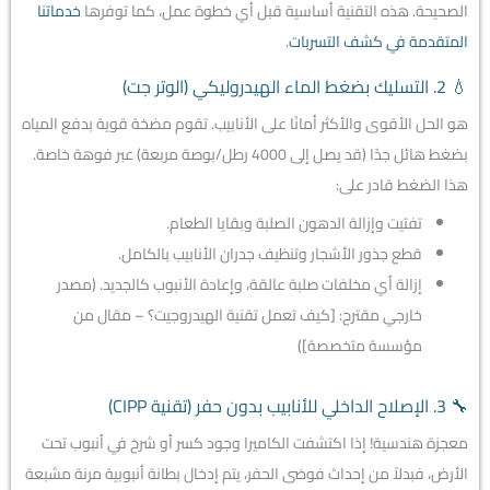
الصحيحة. هذه التقنية أساسية قبل أي خطوة عمل، كما توفرها
خدماتنا
المتقدمة في كشف التسربات
.
💧 2. التسليك بضغط الماء الهيدروليكي (الوتر جت)
هو الحل الأقوى والأكثر أمانًا على الأنابيب. تقوم مضخة قوية بدفع المياه
بضغط هائل جدًا (قد يصل إلى 4000 رطل/بوصة مربعة) عبر فوهة خاصة.
هذا الضغط قادر على:
تفتيت وإزالة الدهون الصلبة وبقايا الطعام.
قطع جذور الأشجار وتنظيف جدران الأنابيب بالكامل.
إزالة أي مخلفات صلبة عالقة، وإعادة الأنبوب كالجديد. (مصدر
خارجي مقترح: [كيف تعمل تقنية الهيدروجيت؟ – مقال من
مؤسسة متخصصة])
🔧 3. الإصلاح الداخلي للأنابيب بدون حفر (تقنية CIPP)
معجزة هندسية! إذا اكتشفت الكاميرا وجود كسر أو شرخ في أنبوب تحت
الأرض، فبدلاً من إحداث فوضى الحفر، يتم إدخال بطانة أنبوبية مرنة مشبعة