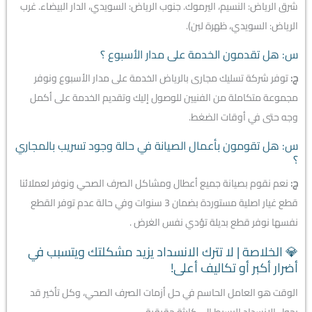
شرق الرياض: النسيم، اليرموك. جنوب الرياض: السويدي، الدار البيضاء. غرب
الرياض: السويدي، ظهرة لبن).
س: هل تقدمون الخدمة على مدار الأسبوع ؟
ج:
توفر شركة تسليك مجارى بالرياض الخدمة على مدار الأسبوع ونوفر
مجموعة متكاملة من الفنيين للوصول إليك وتقديم الخدمة على أكمل
وجه حتى في أوقات الضغط.
س: هل تقومون بأعمال الصيانة في حالة وجود تسريب بالمجاري
؟
ج:
نعم نقوم بصيانة جميع أعطال ومشاكل الصرف الصحي ونوفر لعملائنا
قطع غيار اصلية مستوردة بضمان 3 سنوات وفي حالة عدم توفر القطع
نفسها نوفر قطع بديلة تؤدي نفس الغرض .
💎 الخلاصة | لا تترك الانسداد يزيد مشكلتك ويتسبب في
أضرار أكبر أو تكاليف أعلى!
الوقت هو العامل الحاسم في حل أزمات الصرف الصحي، وكل تأخير قد
يحول الانسداد البسيط إلى كارثة حقيقية.