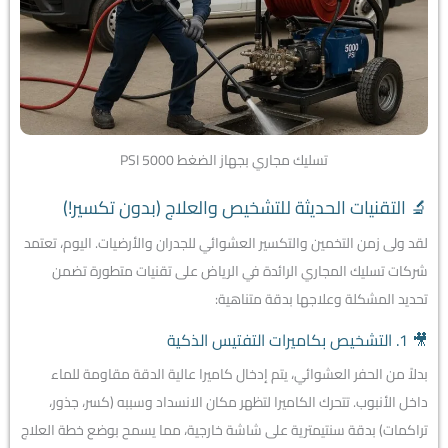
تسليك مجاري بجهاز الضغط PSI 5000
🔬 التقنيات الحديثة للتشخيص والعلاج (بدون تكسير!)
لقد ولى زمن التخمين والتكسير العشوائي للجدران والأرضيات. اليوم، تعتمد
شركات تسليك المجاري الرائدة في الرياض على تقنيات متطورة تضمن
تحديد المشكلة وعلاجها بدقة متناهية:
🎥 1. التشخيص بكاميرات التفتيس الذكية
بدلاً من الحفر العشوائي، يتم إدخال كاميرا عالية الدقة مقاومة للماء
داخل الأنبوب. تتحرك الكاميرا لتظهر مكان الانسداد وسببه (كسر، جذور،
تراكمات) بدقة سنتيمترية على شاشة خارجية، مما يسمح بوضع خطة العلاج