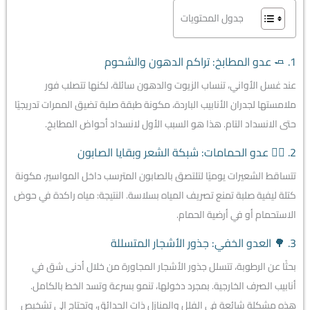
جدول المحتويات
1. 🧈 عدو المطابخ: تراكم الدهون والشحوم
عند غسل الأواني، تنساب الزيوت والدهون سائلة، لكنها تتصلب فور
ملامستها لجدران الأنابيب الباردة، مكونة طبقة صلبة تضيق الممرات تدريجيًا
حتى الانسداد التام. هذا هو السبب الأول لانسداد أحواض المطابخ.
2. 💇‍♀️ عدو الحمامات: شبكة الشعر وبقايا الصابون
تتساقط الشعيرات يوميًا لتلتصق بالصابون المترسب داخل المواسير، مكونة
كتلة ليفية صلبة تمنع تصريف المياه بسلاسة. النتيجة: مياه راكدة في حوض
الاستحمام أو في أرضية الحمام.
3. 🌳 العدو الخفي: جذور الأشجار المتسللة
بحثًا عن الرطوبة، تتسلل جذور الأشجار المجاورة من خلال أدنى شق في
أنابيب الصرف الخارجية. بمجرد دخولها، تنمو بسرعة وتسد الخط بالكامل.
هذه مشكلة شائعة في الفلل والمنازل ذات الحدائق، وتحتاج إلى تشخيص