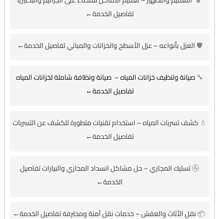
🧴
التعقيم والتطهير – تعقيم الأماكن للقضاء على الجراثيم والبكتيريا
تفاصيل الخدمة←
🛡️
العزل بأنواعه – عزل الأسطح والخزانات والمباني تفاصيل الخدمة←
🔧
صيانة وتنظيف خزانات المياه – صيانة ونظافة شاملة لخزانات المياه
تفاصيل الخدمة←
💧
كشف تسربات المياه – استخدام تقنيات متطورة للكشف عن التسربات
تفاصيل الخدمة←
🚰
تسليك المجاري – حل مشاكل انسداد المجاري والبيارات تفاصيل
الخدمة←
📦
نقل الأثاث والعفش – خدمات نقل آمنة ومحترفة تفاصيل الخدمة←