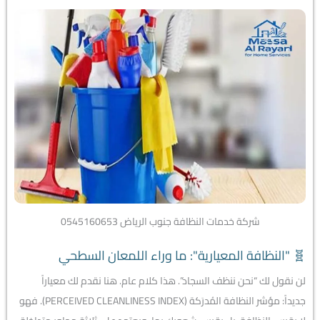
شركة خدمات النظافة جنوب الرياض 0545160653
🧬 "النظافة المعيارية": ما وراء اللمعان السطحي
لن نقول لك “نحن ننظف السجاد”. هذا كلام عام. هنا نقدم لك معياراً
جديداً: مؤشر النظافة المُدرَكة (PERCEIVED CLEANLINESS INDEX). فهو