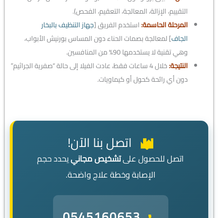
التقييم، الإزالة، المعالجة، التعقيم، الفحص).
المرحلة الحاسمة:
استخدم الفريق [
جهاز التنظيف بالبخار
الجاف
] لمعالجة بصمات الحناء دون المساس بورنيش الأبواب،
وهي تقنية لا يستخدمها 90% من المنافسين.
النتيجة:
خلال 4 ساعات فقط، عادت الفيلا إلى حالة “صفرية الجراثيم”
دون أي رائحة كحول أو كيماويات.
اتصل بنا الآن!
اتصل للحصول على
تشخيص مجاني
يحدد حجم
الإصابة وخطة علاج واضحة.
0545160653