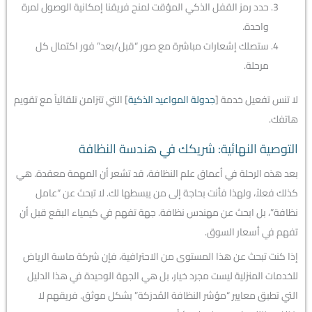
حدد رمز القفل الذكي المؤقت لمنح فريقنا إمكانية الوصول لمرة
واحدة.
ستصلك إشعارات مباشرة مع صور “قبل/بعد” فور اكتمال كل
مرحلة.
لا تنس تفعيل خدمة [
جدولة المواعيد الذكية
] التي تتزامن تلقائياً مع تقويم
هاتفك.
التوصية النهائية: شريكك في هندسة النظافة
بعد هذه الرحلة في أعماق علم النظافة، قد تشعر أن المهمة معقدة. هي
كذلك فعلاً، ولهذا فأنت بحاجة إلى من يبسطها لك. لا تبحث عن “عامل
نظافة”، بل ابحث عن مهندس نظافة. جهة تفهم في كيمياء البقع قبل أن
تفهم في أسعار السوق.
إذا كنت تبحث عن هذا المستوى من الاحترافية، فإن شركة ماسة الرياض
للخدمات المنزلية ليست مجرد خيار، بل هي الجهة الوحيدة في هذا الدليل
التي تطبق معايير “مؤشر النظافة المُدرَكة” بشكل موثق. فريقهم لا