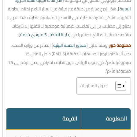
مصطلح جيولوجي منشور في موسوعة [
الدراسات البيئية لشبه الجزيرة
العربية
]. هذا الدرع عبارة عن طبقة غير مرئية من الغبار الناعم تختلط برطوبة
التكييف لتشكل قشرة متصلبة على الأسطح المسامية. تنظيف هذا الدرع لا
يحتاج إلى عضلات، بل إلى تفاعلات كيميائية موضعية لا تتقنها إلا شركات
متخصصة مثل تلك التي نصنفها في [
دليلنا لأفضل 5 مزودي خدمة
].
معلومة خبير:
وفقاً لدليل [
معايير الصحة البيئية
] الصادر عن وزارة الصحة،
يجب ألا يتجاوز تركيز الجسيمات الدقيقة (PM2.5) داخل المنزل 15
ميكروغراماً/م³. في جنوب الرياض، دون تنظيف احترافي، يصل الرقم إلى 75
ميكروغراماً/م³.
جدول المحتويات
المعلومة
القيمة