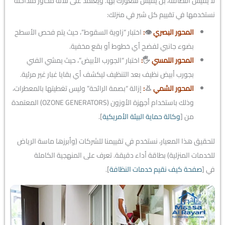
لا يقيس النظافة، بل يقيس شعورك بها. ويعتمد على ثلاثة محاور متداخلة
نستخدمها في تقييم كل شبر في منزلك:
المحور البصري
👁️
:
اختبار “زاوية السقوط”، حيث يتم فحص الأسطح
بضوء جانبي لفضح أي خطوط أو بقع مخفية.
المحور اللمسي
🖐️
:
اختبار “الجورب الأبيض”، حيث يمشي الفني
بجورب أبيض نظيف بعد التنظيف ليكشف أي بقايا غبار غير مرئية.
المحور الشمي
👃
:
إزالة “بصمة الرائحة” وليس تغطيتها بالمعطرات،
وذلك باستخدام أجهزة الأوزون (OZONE GENERATORS) المعتمدة
من [
وكالة حماية البيئة الأمريكية
].
لتحقيق هذا المعيار، نستخدم في تقييمنا للشركات (وأبرزها ماسة الرياض
للخدمات المنزلية) بطاقة أداء دقيقة. تعرف على المنهجية الكاملة
في [
صفحة كيف نقيم خدمات النظافة
].