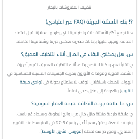
تنظيف المفروشات بالبخار
⁉️ بنك الأسئلة الجريئة (FAQ غير اعتيادي)
هنا نجمع أكثر الأسئلة دقة واحترافية التي يطرحها عملاؤنا قبل اعتماد
الخدمة، ونجيب عليها بإجابات حصرية تعكس خبرتنا وشفافيتنا الكاملة.
س: هل يمكنني البقاء في المنزل أثناء التنظيف العميق؟
ج: تقنياً نعم، ولكننا لا ننصح بذلك. أثناء التنظيف العميق، تقوم أجهزة
الشفط القوية ومولدات الأوزون بتحريك الجسيمات المسببة للحساسية في
الهواء. ننصحك باستغلال الوقت للاستمتاع بجولة في [
وادي حنيفة
القريب
] والعودة إلى منزل صحي تماماً.
س: ما علاقة جودة النظافة بقيمة العقار السوقية؟
ج: علاقة طردية مثبتة! منزل خالٍ من روائح الرطوبة، وبسجاد غير باهت،
ونوافذ لامعة، يحقق سعراً أعلى بنسبة 5-7% في المتوسط عند التقييم
العقاري، وفق دراسة لمجلة [
فوربس الشرق الأوسط
].