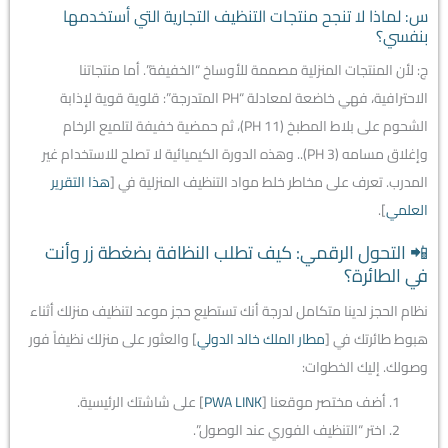
س: لماذا لا تنجح منتجات التنظيف التجارية التي أستخدمها
بنفسي؟
ج: لأن المنتجات المنزلية مصممة للأوساخ “الخفيفة”. أما منتجاتنا
الاحترافية، فهي خاضعة لمعادلة “PH المتدرجة”: قلوية قوية لإذابة
الشحوم على بلاط المطبخ (PH 11)، ثم حمضية خفيفة لتلميع الرخام
وإغلاق مسامه (PH 3).. وهذه الدورة الكيميائية لا تصلح للاستخدام غير
المدرب. تعرف على مخاطر خلط مواد التنظيف المنزلية في [
هذا التقرير
العلمي
].
📲 التحول الرقمي: كيف تطلب النظافة بضغطة زر وأنت
في الطائرة؟
نظام الحجز لدينا متكامل لدرجة أنك تستطيع حجز موعد لتنظيف منزلك أثناء
هبوط طائرتك في [
مطار الملك خالد الدولي
] والعثور على منزلك نظيفاً فور
وصولك. إليك الخطوات:
أضف مختصر موقعنا [
PWA LINK
] على شاشتك الرئيسية.
اختر “التنظيف الفوري عند الوصول”.