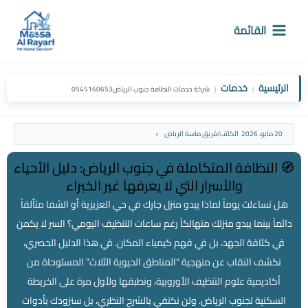
خطي
لى
القائمة
لمحتوى
الرئيسية
خدمات
|
|
شركة خدمات النظافة جنوب الرياض0545160653
20 مايو، 2026
الكاتب/
فريق ماسة الرياض
🧭 النظافة المتكاملة في جنوب الرياض: دليل الأحياء
والأسرار التي لا يعرفها غير الخبراء
هل تساءلت يوماً لماذا يبدو منزل جارك في حي العزيزية أو الشفا متألقاً
دائماً بينما يبدو منزلك متهالكاً رغم ساعات التنظيف اليومي؟ السر لا يكمن
في كثافة الجهد، بل في فهم كيمياء المكان. في هذا الدليل الحصري،
نكشف النقاب عن منهجية “المناطق الحيوية الثلاث” المستوحاة من
أكاديمية علوم التنظيف الأوروبية، ونطبقها ولأول مرة على الخريطة
السكنية لجنوب الرياض. ولن نكتفي بالشرح النظري، بل سنزودك بأدوات