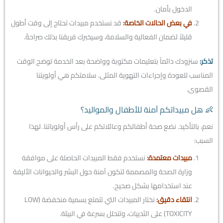
الدخول بأمان.
في بعض الحالات الخاصة:
قد نستخدم مبيدات تحتاج إلى وقت أطول
قليلاً لضمان الفعالية والسلامة، وسيخبرك فريقنا بذلك صراحةً.
تذكر:
سنزودك دائماً بتعليمات مكتوبة وواضحة بعد الخدمة توضح الوقت
المناسب للعودة وإجراءات التهوية المثلى. سلامتكم هي أولويتنا
القصوى.
👶 هل مبيداتكم آمنة للأطفال والمواليد؟
نعم، بالتأكيد. نضع صحة أطفالكم وعائلاتكم على رأس أولوياتنا. لهذا
السبب:
مبيدات معتمدة:
نستخدم فقط المبيدات الحاصلة على موافقة
وزارة الصحة والمصممة لتكون آمنة حول البشر والحيوانات الأليفة
عند استخدامها بشكل صحيح.
انتقاء دقيق:
نختار المبيدات التي تتمتع بسمية منخفضة (LOW
TOXICITY) على الثدييات، وتتحلل بسرعة في البيئة.