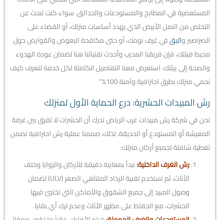
المستعصية في المطابخ والمستودعات والحدائق. سواء كنت تبحث عن
التخلص من النمل الأبيض الذي يهدد أساسات منزلك، أو القضاء على
الصراصير و
البق
في غرف نومك، أو حتى مكافحة البعوض والقوارض حول
محيط فيلتك، فإن فريقنا المدرب وأحدث تقنياتنا هنا لضمان عودة الهدوء
والصحة إلى بيئتك. استعرض معنا التفاصيل الكاملة لكل خدمة لتعرف كيف
نحمي منزلك بطرق احترافية وآمنة 100%.”
رش المبيدات الحشرية: درع الحماية الأول لمنزلك
نحن في شركة رش مبيدات غرب الرياض ندرك أن الحشرات لا تفرق بين غرفة
المعيشة أو المستودع أو الحديقة. لذلك، صممنا عملية رش احترافية تضمن
تغطية شاملة لجميع أركان منزلك:
رش الغرف الداخلية:
نبدأ بمعاينة دقيقة للأركان والزوايا وخلف
الأثاث، ثم نستخدم تقنية الرذاذ المتناهي الصغر (ULV) لضمان
وصول المبيد إلى جميع الشقوق والأماكن التي تختبئ فيها
الحشرات، مع الحفاظ على مظهر الأثاث وعدم ترك أي بقايا.
المستودعات والغرف المهملة:
هذه الأماكن غالباً ما تكون معقلاً