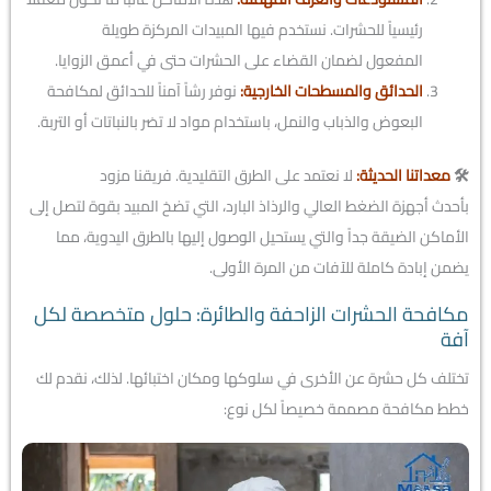
رئيسياً للحشرات. نستخدم فيها المبيدات المركزة طويلة
المفعول لضمان القضاء على الحشرات حتى في أعمق الزوايا.
الحدائق والمسطحات الخارجية:
نوفر رشاً آمناً للحدائق لمكافحة
البعوض والذباب والنمل، باستخدام مواد لا تضر بالنباتات أو التربة.
🛠️
معداتنا الحديثة:
لا نعتمد على الطرق التقليدية. فريقنا مزود
بأحدث أجهزة الضغط العالي والرذاذ البارد، التي تضخ المبيد بقوة لتصل إلى
الأماكن الضيقة جداً والتي يستحيل الوصول إليها بالطرق اليدوية، مما
يضمن إبادة كاملة للآفات من المرة الأولى.
مكافحة الحشرات الزاحفة والطائرة: حلول متخصصة لكل
آفة
تختلف كل حشرة عن الأخرى في سلوكها ومكان اختبائها. لذلك، نقدم لك
خطط مكافحة مصممة خصيصاً لكل نوع: