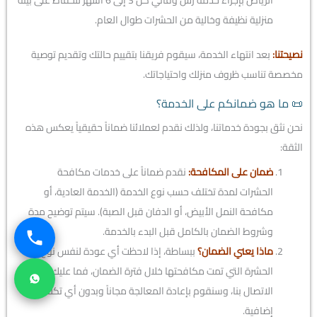
الرياض بإجراء خدمة رش وقائي كل 3 إلى 6 أشهر للحفاظ على بيئة
منزلية نظيفة وخالية من الحشرات طوال العام.
نصيحتنا:
بعد انتهاء الخدمة، سيقوم فريقنا بتقييم حالتك وتقديم توصية
مخصصة تناسب ظروف منزلك واحتياجاتك.
📜 ما هو ضمانكم على الخدمة؟
نحن نثق بجودة خدماتنا، ولذلك نقدم لعملائنا ضماناً حقيقياً يعكس هذه
الثقة:
ضمان على المكافحة:
نقدم ضماناً على خدمات مكافحة
الحشرات لمدة تختلف حسب نوع الخدمة (الخدمة العادية، أو
مكافحة النمل الأبيض، أو الدفان قبل الصبة). سيتم توضيح مدة
وشروط الضمان بالكامل قبل البدء بالخدمة.
ماذا يعني الضمان؟
ببساطة، إذا لاحظت أي عودة لنفس نوع
الحشرة التي تمت مكافحتها خلال فترة الضمان، فما عليك سوى
الاتصال بنا، وسنقوم بإعادة المعالجة مجاناً وبدون أي تكلفة
إضافية.