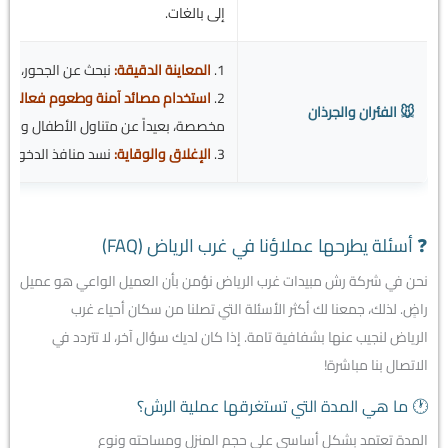
إلى بالغات.
1.
المعاينة الدقيقة:
نبحث عن الجحور، أما
2.
استخدام مصائد آمنة وطعوم فعالة:
نض
🐭 الفئران والجرذان
مخصصة، بعيداً عن متناول الأطفال والحيوا
3.
الإغلاق والوقاية:
نسد منافذ الدخول ون
❓ أسئلة يطرحها عملاؤنا في غرب الرياض (FAQ)
نحن في شركة رش مبيدات غرب الرياض نؤمن بأن العميل الواعي هو عميل
راضٍ. لذلك، جمعنا لك أكثر الأسئلة التي تصلنا من سكان أحياء غرب
الرياض لنجيب عنها بشفافية تامة. إذا كان لديك سؤال آخر، لا تتردد في
الاتصال بنا مباشرة!
🕐 ما هي المدة التي تستغرقها عملية الرش؟
المدة تعتمد بشكل أساسي على حجم المنزل ومساحته ونوع