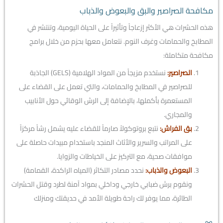
مكافحة الصراصير والبق والبعوض والذباب
هذه الحشرات هي الأكثر إزعاجاً وتأثيراً على الحياة اليومية، وتنتشر في
المطابخ والحمامات وغرف النوم. نتعامل معها بحزم من خلال برامج
مكافحة متكاملة:
الصراصير:
نستخدم مزيجاً من المواد الهلامية (GELS) الجاذبة
للصراصير في المطابخ والحمامات، والتي تعمل على القضاء على
المستعمرة بأكملها، بالإضافة إلى الرش الوقائي حول الأنابيب
والمجاري.
بق الفراش:
نتبع بروتوكولاً صارماً للقضاء عليه يشمل رشاً مركزاً
على المراتب والسرير والأثاث المنجد باستخدام مبيدات حاصلة على
موافقات صحية، مع التركيز على الخياطات والزوايا.
البعوض والذباب:
نحدد مصادر التكاثر (المياه الراكدة، القمامة)
ونقوم برش ضبابي خارجي وداخلي بمواد آمنة لطرد وقتل الحشرات
الطائرة، مما يوفر لك راحة طويلة الأمد في حديقتك ومنزلك