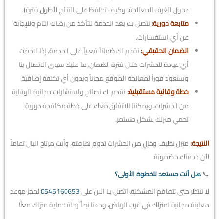
دخول الغرف المعالجة، وكيف تحافظ على النتائج لأطول فترة).
متابعة دورية:
نتصل بك بعد الخدمة للتأكد من رضاك التام وللإجابة
عن أي استفسارات.
الضمان الحقيقي:
نقدم لك ضماناً فعلياً على الخدمة. إذا لاحظت
أي عودة للحشرات خلال فترة الضمان، ما عليك سوى الاتصال بنا
وسنعود فوراً لمعالجة الموقع مجاناً وبدون أي تكلفة إضافية.
خطة وقائية مستقبلية:
نقدم لك نصائح واستشارات مجانية للوقاية
من الحشرات، ويمكننا الاتفاق معك على خطة مكافحة دورية
تحمي منزلك بشكل مستمر.
النتيجة:
منزل نظيف وخالٍ من الحشرات تدوم نظافته، وأنت مرتاح البال تماماً
لأن خدمتك مضمونة.
📞
هل أنت مستعد للخطوة الأولى؟
لا تنتظر حتى تتفاقم المشكلة. اتصل بنا الآن على
0545160653
لحجز موعد
معاينة مجانية لمنزلك في غرب الرياض، ودعنا نبدأ رحلة حماية منزلك معاً!