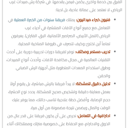
الفرق بين خدمة وأخرى يكمن فيمن يقدمها. في شركة رش مبيدات غرب
الرياض، لا نعتمد على عمالة عادية، بل لدينا:
فنيون خبراء ميدانيون:
يمتلك
فريقنا سنوات من الخبرة العملية
في
التعامل مع جميع أنواع الآفات المنتشرة في أحياء غرب
الرياض (النمل الأبيض، الصراصير الألمانية، البق، الفئران). يعرفون
تماماً أين تختبئ وكيف تتصرف في ظروفنا المناخية المحلية.
تدريب مستمر ومكثف:
نوفر لفريقنا دورات تدريبية دورية على أحدث
التقنيات العالمية في مجال مكافحة الآفات، وأحدث أنواع المبيدات،
وطرق استخدام المعدات المتطورة مثل أجهزة الرش الضبابي
والحقن.
تحليل دقيق للمشكلة:
لا يبدأ فريقنا بالرش مباشرة، بل يقوم أولاً
بعمل معاينة دقيقة وتشخيص صحيح للمشكلة. يحدد نوع الحشرة،
حجم الإصابة، وأفضل خطة علاجية تناسب حالتك، مما يوفر عليك
الوقت والمال ويضمن نتيجة مضمونة من أول مرة.
احترافية في التعامل:
نحرص على أن يكون فريقنا على قدر عال من
الذوق والاحترام، مع الحفاظ على خصوصية منزلك وممتلكاتك أثناء