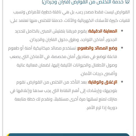
🐭 خدمة التخلص من القوارض (فئران وجرذان)
القوارض ليست فقط مصدر رعب، بل هي ناقلة خطيرة للأمراض وتسبب
تلفيات كبيرة للأسلاك الكهربائية والأثاث. خدمتنا للتخلص منها تعتمد على:
المعاينة الدقيقة:
يقوم فريقنا بتفتيش المبنى بالكامل لتحديد
الجحور، أماكن التواجد، وطرق دخول الفئران والجرذان.
وضع المصائد والطعوم:
نستخدم مصائد ميكانيكية آمنة أو طعوم
فاعلة توضع في صناديق أمان مخصصة، في الأماكن التي يصعب
وصول الأطفال والحيوانات الأليفة إليها، لضمان فعالية عالية
وأقصى درجات الأمان.
الإغلاق والوقاية:
بعد التأكد من التخلص من القوارض، نقوم
بتوجيهك وإرشادك إلى أهم النقاط التي يجب سدها وإغلاقها في
منزلك لمنع تسللها مرة أخرى مستقبلاً، ونقدم لك خطة متابعة
دورية إذا لزم الأمر.