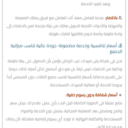
وبعد تنفيذ الخدمة.
💪
باختصار:
عندما تتعامل معنا، أنت تتعامل مع فريق يمتلك المعرفة
والمهارة والأدوات اللازمة لتحويل منزلك من بيئة مزعجة تعج بالحشرات إلى
واحة نظيفة وآمنة تدوم نظافتها لفترات طويلة.
💰 أسعار تنافسية وخدمة مضمونة: جودة عالية تناسب ميزانية
الجميع
نحن في شركة رش مبيدات غرب الرياض نؤمن بأن الحصول على بيئة نظيفة
وخالية من الحشرات ليس ترفاً، بل هو حق أساسي لكل أسرة. لذلك، حرصنا
على تقديم خدماتنا بأسعار تنافسية تناسب جميع الفئات، دون المساس أبداً
بجودة الخدمة أو فعالية المبيدات المستخدمة.
🔹
أسعار شفافة بدون رسوم خفية:
نضع عميلنا في الصورة الكاملة قبل البدء بأي عمل. نقدم لك عرض سعر
واضح ومفصل بعد المعاينة المجانية، يشمل نوع الخدمة والمواد
المستخدمة والتكلفة النهائية. لا توجد أي رسوم إضافية مفاجئة، لأن رضاك
هو هدفنا الأول.