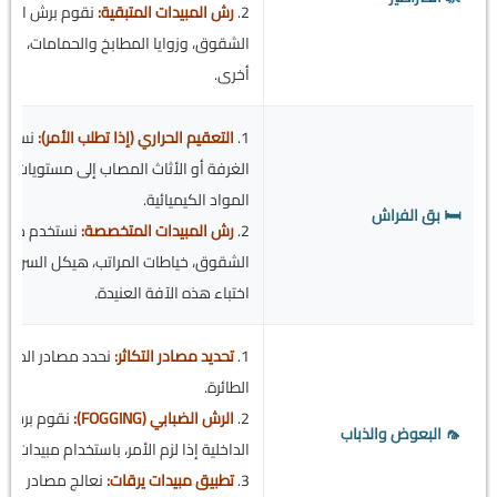
2.
رش المبيدات المتبقية:
نقوم برش المبيد
الشقوق، وزوايا المطابخ والحمامات، لإنش
أخرى.
1.
التعقيم الحراري (إذا تطلب الأمر):
نستخدم
الغرفة أو الأثاث المصاب إلى مستويات قا
المواد الكيميائية.
🛏️ بق الفراش
2.
رش المبيدات المتخصصة:
نستخدم مبيدا
الشقوق، خياطات المراتب، هيكل السرير، و
اختباء هذه الآفة العنيدة.
1.
تحديد مصادر التكاثر:
نحدد مصادر المياه 
الطائرة.
2.
الرش الضبابي (FOGGING):
نقوم برش ضب
🦟 البعوض والذباب
الداخلية إذا لزم الأمر، باستخدام مبيدات
3.
تطبيق مبيدات يرقات:
نعالج مصادر الم