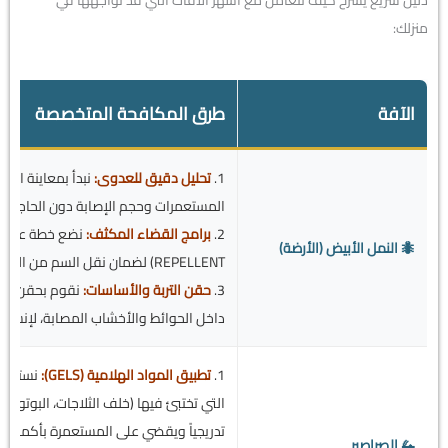
دليل سريع يشرح كيف نتعامل مع أشهر الآفات التي قد تواجهها في
منزلك:
الآفة
طرق المكافحة المتخصصة
1.
تحليل دقيق للعدوى:
نبدأ بمعاينة احت
المستعمرات وحجم الإصابة دون الحاجة إل
2.
برامج القضاء المكثف:
🐜 النمل الأبيض (الأرضة)
REPELLENT) لضمان نقل السم من النمل العامل إلى الملكة والمستعمرة بأكملها.
3.
حقن التربة والأساسات:
نقوم بحقن المب
داخل الحوائط والأخشاب المصابة، لإنشاء ح
1.
تطبيق المواد الهلامية (GELS):
نستخدم 
التي تختبئ فيها (خلف الثلاجات، البوتوجا
تدريجياً ويقضي على المستعمرة بأكملها.
🦗 الصراصير