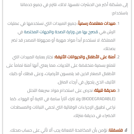
إلى مشكلة أكبر من الحشرات نفسها. لذلك، نلتزم في جميع خدماتنا
باستخدام:
مبيدات معتمدة رسمياً:
جميع المبيدات التي نستخدمها في عمليات
الرش هي
مُصرح بها من وزارة الصحة والجهات المختصة
في
المملكة. لا نستخدم أبداً مواد مهربة أو مجهولة المصدر قد تضر
بصحتك.
آمنة على الأطفال والحيوانات الأليفة:
نختار بعناية المبيدات التي
تتمتع بسمية منخفضة على الثدييات، مما يعني أنها آمنة تماماً على
الأطفال الصغار الذين قد يلمسون الأرضيات، وعلى قطتك أو كلبك
الأليف الذي يتجول في أرجاء المنزل.
صديقة للبيئة:
نحرص على استخدام مواد سريعة التحلل
(BIODEGRADABLE) ولا تترك آثاراً سامة في التربة أو الهواء. كما
نراعي تطبيق الإجراءات الوقائية التي تحمي النباتات والمسطحات
الخضراء في حديقة منزلك.
🔬
فلسفتنا:
نؤمن بأن المكافحة الفعالة يجب ألا تأتي على حساب صحتك.