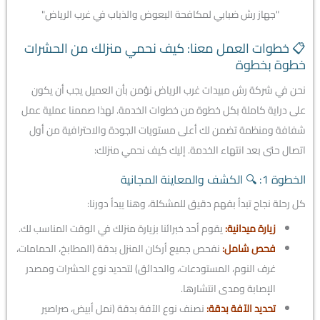
"جهاز رش ضبابي لمكافحة البعوض والذباب في غرب الرياض"
📋 خطوات العمل معنا: كيف نحمي منزلك من الحشرات
خطوة بخطوة
نحن في شركة رش مبيدات غرب الرياض نؤمن بأن العميل يجب أن يكون
على دراية كاملة بكل خطوة من خطوات الخدمة. لهذا صممنا عملية عمل
شفافة ومنظمة تضمن لك أعلى مستويات الجودة والاحترافية من أول
اتصال حتى بعد انتهاء الخدمة. إليك كيف نحمي منزلك:
الخطوة 1: 🔍 الكشف والمعاينة المجانية
كل رحلة نجاح تبدأ بفهم دقيق للمشكلة، وهنا يبدأ دورنا:
زيارة ميدانية:
يقوم أحد خبرائنا بزيارة منزلك في الوقت المناسب لك.
فحص شامل:
نفحص جميع أركان المنزل بدقة (المطابخ، الحمامات،
غرف النوم، المستودعات، والحدائق) لتحديد نوع الحشرات ومصدر
الإصابة ومدى انتشارها.
تحديد الآفة بدقة:
نصنف نوع الآفة بدقة (نمل أبيض، صراصير