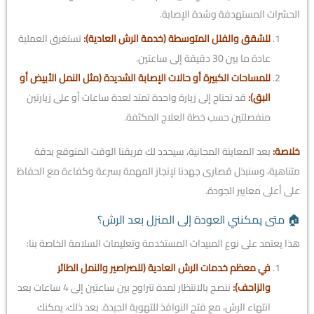
الحشرات المستهدفة وشدة الإصابة.
للشقق والفلل المتوسطة (خدمة الرش العادية):
تستغرق العملية
عادة ما بين 30 دقيقة إلى ساعتين.
للمساحات الكبيرة أو حالات الإصابة الشديدة (مثل النمل الأبيض أو
البق):
قد تحتاج إلى زيارة واحدة تمتد لعدة ساعات أو على زيارتين
منفصلتين حسب خطة العلاج المكثفة.
خلاصة:
بعد المعاينة المجانية، سيحدد لك فريقنا الوقت المتوقع بدقة
متناهية، وسنبذل قصارى جهدنا لإنجاز المهمة بسرعة وكفاءة مع الحفاظ
على أعلى معايير الجودة.
🏠 متى يمكنني العودة إلى المنزل بعد الرش؟
هذا يعتمد على نوع المبيدات المستخدمة وتعليمات السلامة الخاصة بنا:
في معظم خدمات الرش العادية (للصراصير والنمل الطائر
والزاحف):
ننصح بالانتظار لمدة تتراوح بين ساعتين إلى 4 ساعات بعد
انتهاء الرش، مع فتح النوافذ للتهوية الجيدة. بعد ذلك، يمكنك