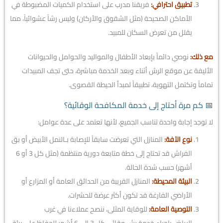
تطبيق احترافي:
فريقنا مدرب على استخدام الكميات المضبوطة في
الأماكن الصحيحة (مثل الشقوق والأركان) وليس رشاً عشوائياً، مما
يقلل من تعرض السكان للمبيد.
مع ذلك:
نوصي دائماً بإبعاد الأطفال والمواليد والحوامل والحيوانات
الأليفة عن موقع الرش أثناء وبعد الخدمة مباشرة، حتى تجف المبيدات
تماماً وتكتمل التهوية، تطبيقاً لمبدأ الحيطة القصوى.
📅 كم مرة أحتاج إلى خدمة المكافحة الوقائية؟
لا توجد إجابة واحدة تناسب الجميع، لأنها تعتمد على عدة عوامل:
نوع الآفة:
المنازل التي تعرضت سابقاً للإصابة بـالنمل الأبيض أو بق
الفراش قد تحتاج إلى خطة متابعة دورية منتظمة (مثل كل 3 أو 6
أشهر) حسب شدة الحالة.
البيئة المحيطة:
المنازل القريبة من الحدائق العامة أو المزارع أو
الأراضي الفارغة قد تكون أكثر عرضة للحشرات.
التوصية العامة:
للوقاية المثلى، ننصح عملاءنا في غرب