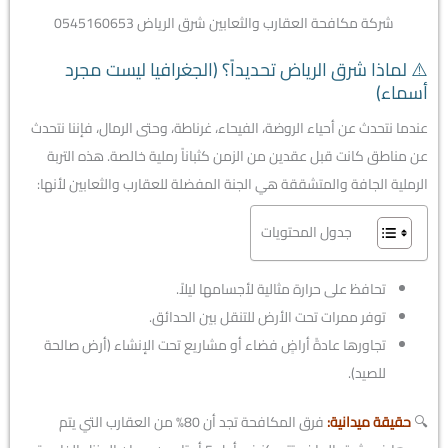
شركة مكافحة العقارب والثعابين شرق الرياض 0545160653
⚠️ لماذا شرق الرياض تحديداً؟ (الجغرافيا ليست مجرد
أسماء)
عندما نتحدث عن أحياء الروضة، الفيحاء، غرناطة، وحتى الرمال، فإننا نتحدث
عن مناطق كانت قبل عقدين من الزمن كثباناً رملية خالصة. هذه التربة
الرملية الجافة والمتشققة هي الجنة المفضلة للعقارب والثعابين لأنها:
جدول المحتويات
تحافظ على حرارة مثالية لأجسامها ليلاً.
توفر ممرات تحت الأرض للتنقل بين الحدائق.
تجاورها عادةً أراضٍ فضاء أو مشاريع تحت الإنشاء (أرض صالحة
للصيد).
🔍
حقيقة ميدانية:
فرق المكافحة تجد أن 80% من العقارب التي يتم