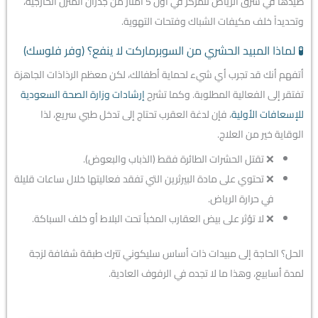
صيدها في شرق الرياض تتمركز في أول 5 أمتار من جدران المنزل الخارجية،
وتحديداً خلف مكيفات الشباك وفتحات التهوية.
🧪 لماذا المبيد الحشري من السوبرماركت لا ينفع؟ (وفر فلوسك)
أتفهم أنك قد تجرب أي شيء لحماية أطفالك، لكن معظم الرذاذات الجاهزة
تفتقر إلى الفعالية المطلوبة. وكما تشرح
إرشادات وزارة الصحة السعودية
للإسعافات الأولية
، فإن لدغة العقرب تحتاج إلى تدخل طبي سريع، لذا
الوقاية خير من العلاج.
❌ تقتل الحشرات الطائرة فقط (الذباب والبعوض).
❌ تحتوي على مادة البيرثرين التي تفقد فعاليتها خلال ساعات قليلة
في حرارة الرياض.
❌ لا تؤثر على بيض العقارب المخبأ تحت البلاط أو خلف السباكة.
الحل؟ الحاجة إلى مبيدات ذات أساس سليكوني تترك طبقة شفافة لزجة
لمدة أسابيع، وهذا ما لا تجده في الرفوف العادية.