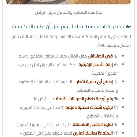
مكافحة العقارب والثعابين شرق الرياض
🏡 7 خطوات استباقية (اعملها اليوم قبل أن تطلب المكافحة)
لا تنتظر حتى تتفاقم المشكلة. هذه التدابير الوقائية تقلل احتمالية دخول
العقارب بنسبة 90%:
🧹
قص الحشائش
حول المنزل بحيث لا يتجاوز ارتفاعها 5 سم.
🪨
إزالة الأحجار الزخرفية
المكدسة قرب الجدران (كل حجر هو
“فندق” لعقرب).
💧
إصلاح أي حنفية تقطر
– الرطوبة تجذب الحشرات الصغيرة،
والحشرات تجذب العقارب.
🐕
رفع أوعية طعام الحيوانات الأليفة
عن الأرض ليلاً.
🔌
تركيب شبكات سلكية دقيقة
(1 مم) على فتحات التهوية
وشفاطات المطبخ.
🌵
تقليم الأشجار المتسلقة
على الجدران (هي جسور للثعابين).
🧯
الاحتفاظ بماسك ثعابين
(عصا طويلة بحبل) في المخزن –