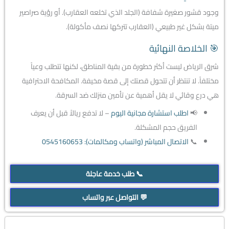
وجود قشور صغيرة شفافة (الجلد الذي تخلعه العقارب). أو رؤية صراصير
ميتة بشكل غير طبيعي (العقارب تتركها نصف مأكولة).
🎯 الخلاصة النهائية
شرق الرياض ليست أكثر خطورة من بقية المناطق، لكنها تتطلب وعياً
مختلفاً. لا تنتظر أن تتحول قصتك إلى قصة مخيفة. المكافحة الاحترافية
هي درع وقائي لا يقل أهمية عن تأمين منزلك ضد السرقة.
📢
اطلب استشارة مجانية اليوم
– لا تدفع ريالاً قبل أن يعرف
الفريق حجم المشكلة.
📞
الاتصال المباشر (واتساب ومكالمات): 0545160653
📞 طلب خدمة عاجلة
💬 التواصل عبر واتساب