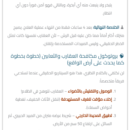
يتبخر ولا ينبعث منه أي أبخرة، وبالتالي فهو آمن فوراً دون أي
انتظار.
🧹
الخلاصة النهائية:
بعد 4 ساعات فقط من انتهاء عملية العلاج، يصبح
منزلك أكثر أماناً مما كان عليه قبل الرش – لأن العقارب نفسها كانت تمثل
الخطر الحقيقي، وليس المبيدات المستخدمة بإتقان.
🧠 بروتوكول مكافحة العقارب والثعابين (خطوة بخطوة
كما يحدث على أرض الواقع)
لن نكتفي بالكلام النظري. هذا هو السيناريو الحقيقي عندما تستدعي
فريقاً متخصصاً:
الوصول والتفتيش بالأضواء
– العقارب تتوهج في الظلام!
إخلاء مؤقت للغرف المستهدفة
(تنقل الأثاث الخفيف، تغطية
أحواض السمك).
تطبيق المحيط الخارجي
– شريط عرضه متران من المبيد الحبيبي، ثم
السائل على ارتفاع 50 سم من الأرض.