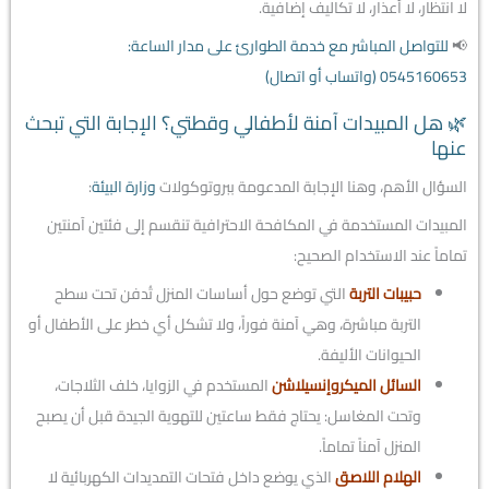
لا انتظار، لا أعذار، لا تكاليف إضافية.
📢
للتواصل المباشر مع خدمة الطوارئ على مدار الساعة:
0545160653 (واتساب أو اتصال)
🌿 هل المبيدات آمنة لأطفالي وقطتي؟ الإجابة التي تبحث
عنها
السؤال الأهم، وهنا الإجابة المدعومة ببروتوكولات
وزارة البيئة
:
المبيدات المستخدمة في المكافحة الاحترافية تنقسم إلى فئتين آمنتين
تماماً عند الاستخدام الصحيح:
حبيبات التربة
التي توضع حول أساسات المنزل تُدفن تحت سطح
التربة مباشرة، وهي آمنة فوراً، ولا تشكل أي خطر على الأطفال أو
الحيوانات الأليفة.
السائل الميكروإنسيلاشن
المستخدم في الزوايا، خلف الثلاجات،
وتحت المغاسل: يحتاج فقط ساعتين للتهوية الجيدة قبل أن يصبح
المنزل آمناً تماماً.
الهلام اللاصق
الذي يوضع داخل فتحات التمديدات الكهربائية لا