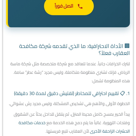
اتصل فوراً
🏢 الأداة الاحترافية: ما الذي تقدمه شركة مكافحة
العقارب فعلاً؟
لنترك الخرافات جانباً. عندما تتعاقد مع شركة متخصصة مثل شركة ماسة
الرياض، فإنك تشتري منظومة متكاملة، وليس مجرد “رشة عطر” سامة.
هذه المنظومة تشمل:
1. 📋 تقييم احترافي للمخاطر (تفتيش دقيق لمدة 30 دقيقة)
الخطوة الأولى والأهم هي تشخيص المشكلة، وليس مجرد رش عشوائي.
يبدأ الخبير بمسح كامل محيط المنزل، ثم ينتقل للداخل بحثاً عن الشقوق
وفتحات التهوية. غالباً ما يتم دمج هذه الخدمة مع
خدمات مكافحة
الحشرات الزاحفة الأخرى
لأن العقارب تتبع فريستها.