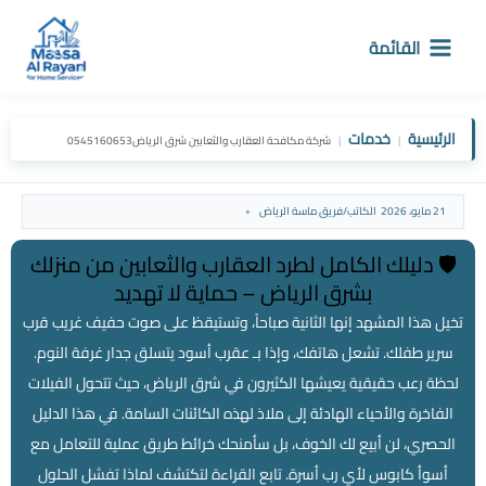
خطي
لى
القائمة
لمحتوى
الرئيسية
خدمات
|
|
شركة مكافحة العقارب والثعابين شرق الرياض0545160653
21 مايو، 2026
الكاتب/
فريق ماسة الرياض
🛡️ دليلك الكامل لطرد العقارب والثعابين من منزلك
بشرق الرياض – حماية لا تهديد
تخيل هذا المشهد إنها الثانية صباحاً، وتستيقظ على صوت حفيف غريب قرب
سرير طفلك. تشعل هاتفك، وإذا بـ عقرب أسود يتسلق جدار غرفة النوم.
لحظة رعب حقيقية يعيشها الكثيرون في شرق الرياض، حيث تتحول الفيلات
الفاخرة والأحياء الهادئة إلى ملاذ لهذه الكائنات السامة. في هذا الدليل
الحصري، لن أبيع لك الخوف، بل سأمنحك خرائط طريق عملية للتعامل مع
أسوأ كابوس لأي رب أسرة. تابع القراءة لتكتشف لماذا تفشل الحلول