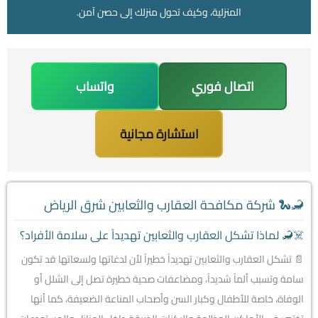
المنزلية، وكيف تحول منزلك إلى حصن آمن.
اتصال فوري
واتساب
استشارة مجانية
🦂🐍 شركة مكافحة العقارب والثعابين شرق الرياض
☠️🦂 لماذا تشكل العقارب والثعابين تهديداً على سلامة الأفراد؟
📄 تشكل العقارب والثعابين تهديداً خطيراً لأن لدغاتها ولسعاتها قد تكون
سامة وتسبب ألماً شديداً، ومضاعفات صحية خطيرة تصل إلى الشلل أو
الوفاة، خاصة للأطفال وكبار السن وأصحاب المناعة الضعيفة، كما أنها