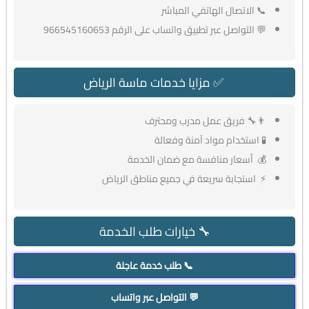
📞 الاتصال الهاتفي المباشر
💬 التواصل عبر تطبيق واتساب على الرقم 966545160653
✅ مزايا خدمات ماسة الرياض
👨‍🔧 فريق عمل مدرب ومحترف
🧪 استخدام مواد آمنة وفعالة
💰 أسعار منافسة مع ضمان الخدمة
⚡ استجابة سريعة في جميع مناطق الرياض
🔧 خيارات طلب الخدمة
📞 طلب خدمة عاجلة
💬 التواصل عبر واتساب