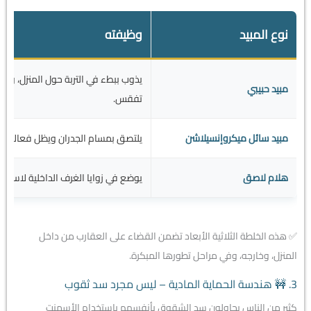
نوع المبيد
وظيفته
يذوب ببطء في التربة حول المنزل، وي
مبيد حبيبي
تفقس.
مبيد سائل ميكروإنسيلاشن
يلتصق بمسام الجدران ويظل فعالاً لأس
هلام لاصق
يوضع في زوايا الغرف الداخلية لاستهد
✅ هذه الخلطة الثلاثية الأبعاد تضمن القضاء على العقارب من داخل
المنزل، وخارجه، وفي مراحل تطورها المبكرة.
3. 🚧 هندسة الحماية المادية – ليس مجرد سد ثقوب
كثير من الناس يحاولون سد الشقوق بأنفسهم باستخدام الأسمنت