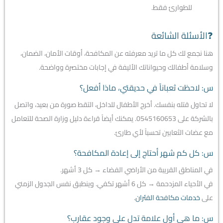
للطوارئ فقط.
❓الأسئلة الشائعة
هنا نجمع لك كل ما تريد معرفته عن المكافحة، أوقات الأمان، الضمان،
وسلامة أطفالك وحيواناتك الأليفة في إجابات مختصرة وواضحة.
س: لاحظت ثعباناً في حديقتي، ماذا أفعل؟
لا تحاول قتله بنفسك. أخرج الأطفال للداخل، التقط صورة من بعيد، واتصل
بالشركة على 0545160653. يمكنك أيضاً قراءة دليل وزارة الصحة للتعامل
مع عضات الثعابين تحسباً لأي طارئ.
س: كل كم شهر أحتاج إلى إعادة المكافحة؟
في المناطق القريبة من الأراضي الفضاء → كل 3 أشهر.
في الأحياء المزدحمة → كل 6 أشهر تكفي. وينطبق نفس الجدول الزمني
على
خدمات مكافحة الفئران
.
س: ما هي أول علامة تدل على وجود عقارب؟