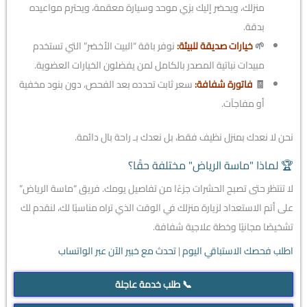
منزلك، ويحضر إليك بزي موحد وسيارة معقمة، ويحترم مواعيده
بدقة.
🌱
خيارات صديقة للبيئة:
نوفر باقة “البيت الأخضر” التي تستخدم
مبيدات نباتية المصدر بالكامل لمن يفضلون الخيارات العضوية.
🧾
فاتورة شفافة:
سعر ثابت تحدده بعد الفحص، دون بنود مخفية
أو مفاجآت.
نحن لا نعدك بمنزل نظيف فقط، بل نعدك بـ راحة بال دائمة.
🏆 لماذا "ماسة الرياض" مختلفة حقًا؟
لا تنتظر حتى تصبح الحشرات جزءًا من تفاصيل يومك. فريق “ماسة الرياض”
على أتم الاستعداد لزيارة منزلك في الوقت الذي تراه مناسبًا لك، لنقدم لك
تشخيصًا مجانيًا وخطة علاجية شفافة.
اطلب فحصك الاستباقي اليوم
|
تحدث مع خبير الآن عبر الواتساب
📞 طلب خدمة عاجلة