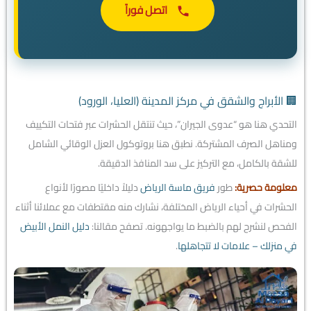
اتصل فوراً
🏢 الأبراج والشقق في مركز المدينة (العليا، الورود)
التحدي هنا هو “عدوى الجيران”، حيث تنتقل الحشرات عبر فتحات التكييف
ومناهل الصرف المشتركة. نطبق هنا بروتوكول العزل الوقائي الشامل
للشقة بالكامل، مع التركيز على سد المنافذ الدقيقة.
معلومة حصرية:
طور
فريق ماسة الرياض
دليلاً داخليًا مصورًا لأنواع
الحشرات في أحياء الرياض المختلفة، نشارك منه مقتطفات مع عملائنا أثناء
الفحص لنشرح لهم بالضبط ما يواجهونه.
تصفح مقالنا:
دليل النمل الأبيض
في منزلك – علامات لا تتجاهلها
.