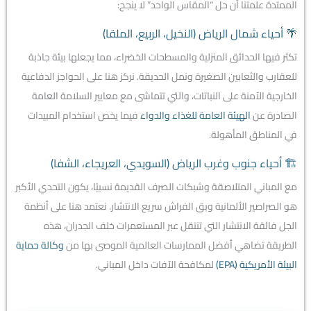
الممتدة علمتنا أن حل “المقاس الواحد” لا ينجح:
🌴 أحياء شمال الرياض (النخيل، الربيع، الملقا)
تكثر فيها الحدائق المنزلية والمسطحات الخضراء، مما يجعلها بيئة جاذبة
للعقارب والثعابين الصغيرة ونمل الحديقة. نركز هنا على الحواجز الدفاعية
الخارجية الآمنة على النباتات،
والتي تتماشى مع معايير السلامة العامة
الصادرة عن
الهيئة العامة للغذاء والدواء
فيما يخص استخدام المبيدات
في المناطق المأهولة.
🏗️ أحياء جنوب وغرب الرياض (السويدي، العريجاء، الشفا)
مع المباني المتلاصقة وشبكات الصرف القديمة نسبيًا، يكون التحدي الأكبر
هو الصراصير الألمانية وبق الفراش سريع الانتشار. نعتمد هنا على أنظمة
الجل فائقة الانتشار التي تنتقل عبر المستعمرات خلف الجدران،
هذه
الطريقة تضاهي أفضل الممارسات العالمية الموصى بها من
وكالة حماية
البيئة الأمريكية (EPA)
لمكافحة الآفات داخل المباني.