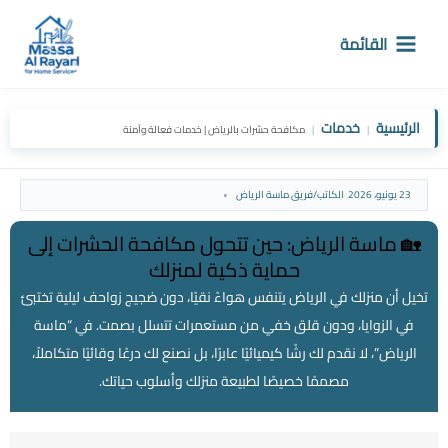
خطي
لى
القائمة
لمحتوى
الرئيسية
خدمات
|
|
مكافحة حشرات بالرياض | خدمات فعالة وآمنة
23 يونيو، 2026
الكاتب/
فريق ماسة الرياض
🏡 ماسة الرياض: حين تتحول مكافحة الحشرات إلى
حماية ذكية لمنزلك
تخيل أن منزلك في الرياض يتنفس هواءً نقيًا، دون ضجيج زواحف ليلية تختبئ
في الزوايا، ودون قلق خفي من مستعمرات تتسلل بصمت. في “ماسة
الرياض”، لا نقدم لك رشًا كيميائيًا عابرًا، بل نصنع لك درعًا وقائيًا متكاملاً،
مصممًا خصيصًا لطبيعة منزلك وأسلوب حياتك.