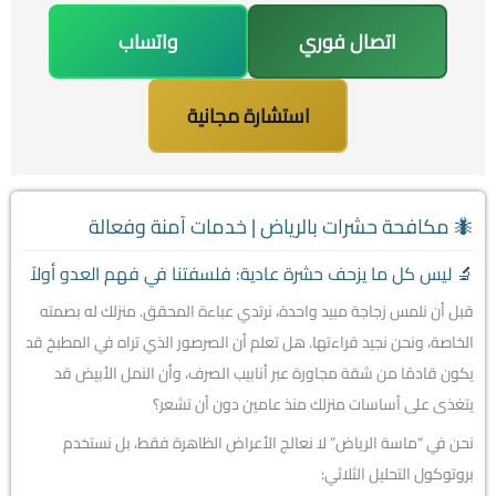
اتصال فوري
واتساب
استشارة مجانية
🐜 مكافحة حشرات بالرياض | خدمات آمنة وفعالة
🔬 ليس كل ما يزحف حشرة عادية: فلسفتنا في فهم العدو أولاً
قبل أن نلمس زجاجة مبيد واحدة، نرتدي عباءة المحقق. منزلك له بصمته
الخاصة، ونحن نجيد قراءتها. هل تعلم أن الصرصور الذي تراه في المطبخ قد
يكون قادمًا من شقة مجاورة عبر أنابيب الصرف، وأن النمل الأبيض قد
يتغذى على أساسات منزلك منذ عامين دون أن تشعر؟
نحن في “ماسة الرياض” لا نعالج الأعراض الظاهرة فقط، بل نستخدم
بروتوكول التحليل الثلاثي: