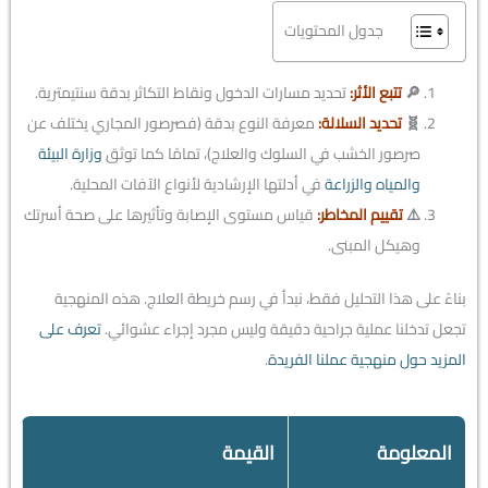
جدول المحتويات
🔎
تتبع الأثر:
تحديد مسارات الدخول ونقاط التكاثر بدقة سنتيمترية.
🧬
تحديد السلالة:
معرفة النوع بدقة (فصرصور المجاري يختلف عن
صرصور الخشب في السلوك والعلاج)، تمامًا كما توثق
وزارة البيئة
والمياه والزراعة
في أدلتها الإرشادية لأنواع الآفات المحلية.
⚠️
تقييم المخاطر:
قياس مستوى الإصابة وتأثيرها على صحة أسرتك
وهيكل المبنى.
بناءً على هذا التحليل فقط، نبدأ في رسم خريطة العلاج. هذه المنهجية
تجعل تدخلنا عملية جراحية دقيقة وليس مجرد إجراء عشوائي.
تعرف على
المزيد حول منهجية عملنا الفريدة
.
المعلومة
القيمة