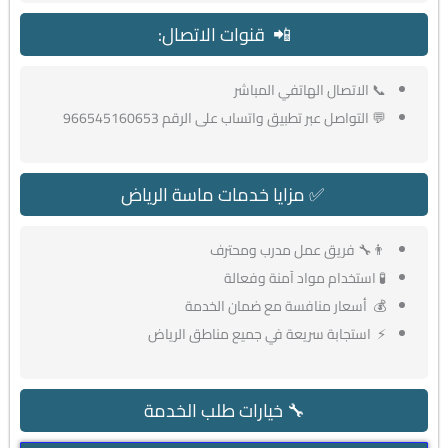
📲 قنوات الاتصال:
📞 الاتصال الهاتفي المباشر
💬 التواصل عبر تطبيق واتساب على الرقم 966545160653
✅ مزايا خدمات ماسة الرياض
👨‍🔧 فريق عمل مدرب ومحترف
🧪 استخدام مواد آمنة وفعالة
💰 أسعار منافسة مع ضمان الخدمة
⚡ استجابة سريعة في جميع مناطق الرياض
🔧 خيارات طلب الخدمة