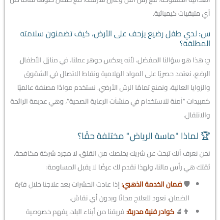
أي متبقيات كيميائية.
س: لدي طفل رضيع يزحف على الأرض، كيف تضمنون سلامته
المطلقة؟
ج: هذا هو سؤالنا المفضل، لأنه يعكس جوهر عملنا. في منازل الأطفال
الرضع، نعتمد حصريًا على المواد الهلامية ونقاط الاتصال في الشقوق
والزوايا العالية، ونمنع تمامًا الرش الأرضي. نستخدم موادًا مصنفة عالميًا
كمبيدات “آمنة للاستخدام في منشآت الرعاية الصحية”، وهي عديمة الرائحة
والانتقال.
🏆 لماذا "ماسة الرياض" مختلفة حقًا؟
نحن نعرف أنك تبحث عن شريك يخلصك من القلق، لا مجرد شركة مكافحة.
ثقتك هي رأس مالنا، ولهذا نقدم لك عرضًا لا يقبل المساومة:
🛡️
ضمان الخدمة الذهبي:
إذا عادت الحشرات بعد علاجنا خلال فترة
الضمان، نعود للعلاج مجانًا وبدون أي نقاش.
👨‍🔬
كوادر فنية مدربة:
فريقنا من أبناء البلد، يفهم خصوصية